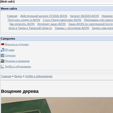
[
Мой сайт
]
Меню сайта
Главная
Действующий каталог 07/2020 AVON
Каталог 06/2020 AVON
Новинки 
Получить скидку в AVON
Стать Представителем AVON
Программа для новог
Как оплатить AVON
Интернет-заказ AVON
Заказ AVON по электронной почте
Avon в Твери и Тверской области
Товары с логотипом AVON
Задать нам воп
Categories
Красота и здоровье
Музыка
Сериалы
Фильмы и анимация
Хобби и образование
Главная
»
Видео
»
Хобби и образование
Вощение дерева