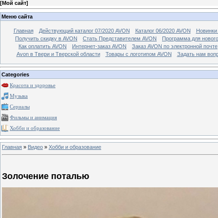
[
Мой сайт
]
Меню сайта
Главная
Действующий каталог 07/2020 AVON
Каталог 06/2020 AVON
Новинки 
Получить скидку в AVON
Стать Представителем AVON
Программа для новог
Как оплатить AVON
Интернет-заказ AVON
Заказ AVON по электронной почте
Avon в Твери и Тверской области
Товары с логотипом AVON
Задать нам воп
Categories
Красота и здоровье
Музыка
Сериалы
Фильмы и анимация
Хобби и образование
Главная
»
Видео
»
Хобби и образование
Золочение поталью