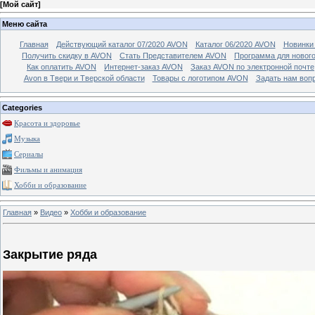
[
Мой сайт
]
Меню сайта
Главная
Действующий каталог 07/2020 AVON
Каталог 06/2020 AVON
Новинки 
Получить скидку в AVON
Стать Представителем AVON
Программа для новог
Как оплатить AVON
Интернет-заказ AVON
Заказ AVON по электронной почте
Avon в Твери и Тверской области
Товары с логотипом AVON
Задать нам воп
Categories
Красота и здоровье
Музыка
Сериалы
Фильмы и анимация
Хобби и образование
Главная
»
Видео
»
Хобби и образование
Закрытие ряда