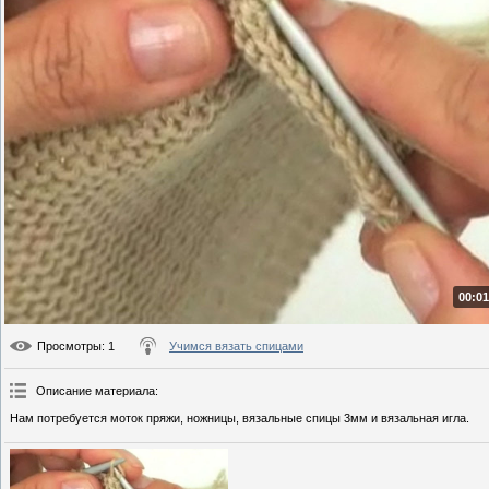
00:01
Просмотры
: 1
Учимся вязать спицами
Описание материала
:
Нам потребуется моток пряжи, ножницы, вязальные спицы 3мм и вязальная игла.