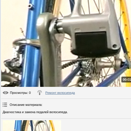
00:01
Просмотры
: 0
Ремонт велосипеда
Описание материала
:
Диагностика и замена педалей велосипеда.