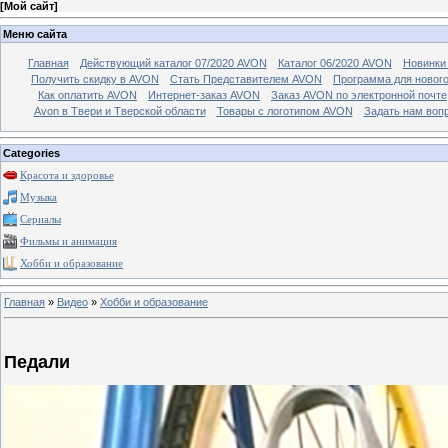
[
Мой сайт
]
Меню сайта
Главная
Действующий каталог 07/2020 AVON
Каталог 06/2020 AVON
Новинки 
Получить скидку в AVON
Стать Представителем AVON
Программа для новог
Как оплатить AVON
Интернет-заказ AVON
Заказ AVON по электронной почте
Avon в Твери и Тверской области
Товары с логотипом AVON
Задать нам воп
Categories
Красота и здоровье
Музыка
Сериалы
Фильмы и анимация
Хобби и образование
Главная
»
Видео
»
Хобби и образование
Педали