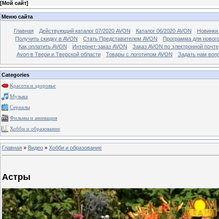
[
Мой сайт
]
Меню сайта
Главная
Действующий каталог 07/2020 AVON
Каталог 06/2020 AVON
Новинки 
Получить скидку в AVON
Стать Представителем AVON
Программа для новог
Как оплатить AVON
Интернет-заказ AVON
Заказ AVON по электронной почте
Avon в Твери и Тверской области
Товары с логотипом AVON
Задать нам воп
Categories
Красота и здоровье
Музыка
Сериалы
Фильмы и анимация
Хобби и образование
Главная
»
Видео
»
Хобби и образование
Астры