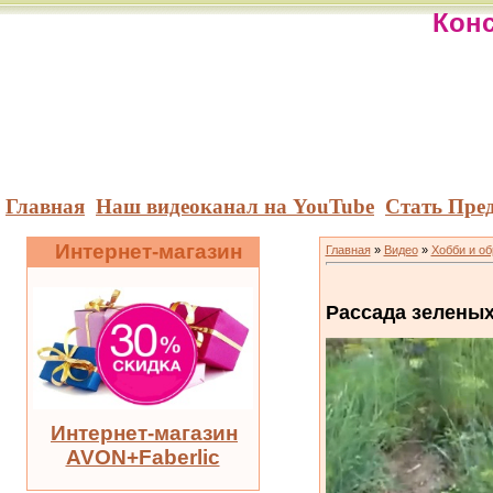
Конс
Главная
Наш видеоканал на YouTube
Стать Пре
Интернет-магазин
Главная
»
Видео
»
Хобби и о
Рассада зеленых
Интернет-магазин
AVON+Faberlic