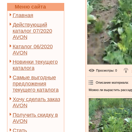
Меню сайта
Главная
Действующий
каталог 07/2020
AVON
Каталог 06/2020
AVON
Новинки текущего
каталога
Просмотры
: 0
Самые выгодные
Описание материала
:
предложения
текущего каталога
Можно ли вырастить рассаду
Хочу сделать заказ
AVON
Получить скидку в
AVON
Стать