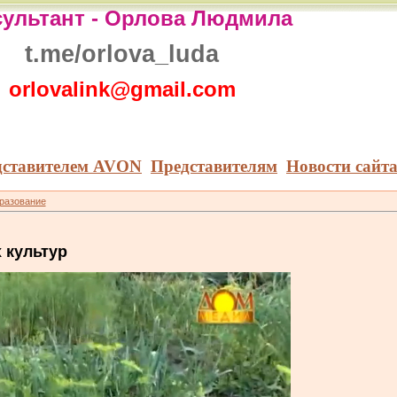
ультант -
Орлова Людмила
t.me/orlova_luda
orlovalink@gmail.com
дставителем AVON
Представителям
Новости сайт
бразование
 культур