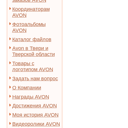
заказов AVON
Координаторам
AVON
Фотоальбомы
AVON
Каталог файлов
Avon в Твери и
Тверской области
Товары с
логотипом AVON
Задать нам вопрос
О Компании
Награды AVON
Достижения AVON
Моя история AVON
Видеоролики AVON