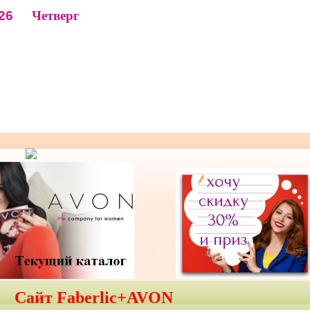
26
Четверг
Сайт Faberlic+AVON