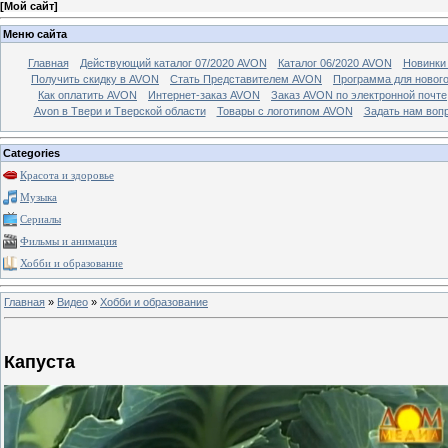
[
Мой сайт
]
Меню сайта
Главная
Действующий каталог 07/2020 AVON
Каталог 06/2020 AVON
Новинки 
Получить скидку в AVON
Стать Представителем AVON
Программа для новог
Как оплатить AVON
Интернет-заказ AVON
Заказ AVON по электронной почте
Avon в Твери и Тверской области
Товары с логотипом AVON
Задать нам воп
Categories
Красота и здоровье
Музыка
Сериалы
Фильмы и анимация
Хобби и образование
Главная
»
Видео
»
Хобби и образование
Капуста