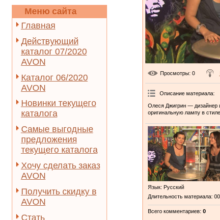
Меню сайта
Главная
Действующий
каталог 07/2020
AVON
Просмотры
: 0
Каталог 06/2020
AVON
Описание материала
:
Новинки текущего
Олеся Джигрин — дизайнер и
каталога
оригинальную лампу в стиле
Самые выгодные
предложения
текущего каталога
Хочу сделать заказ
AVON
Язык
: Русский
Получить скидку в
Длительность материала
: 0
AVON
Всего комментариев
:
0
Стать