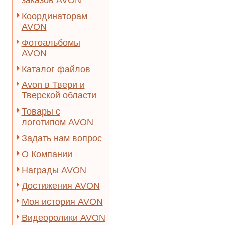
заказов AVON
Координаторам
AVON
Фотоальбомы
AVON
Каталог файлов
Avon в Твери и
Тверской области
Товары с
логотипом AVON
Задать нам вопрос
О Компании
Награды AVON
Достижения AVON
Моя история AVON
Видеоролики AVON