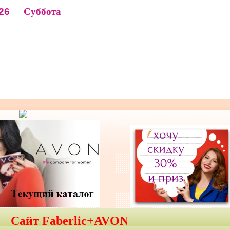
26
Суббота
Сайт Faberlic+AVON