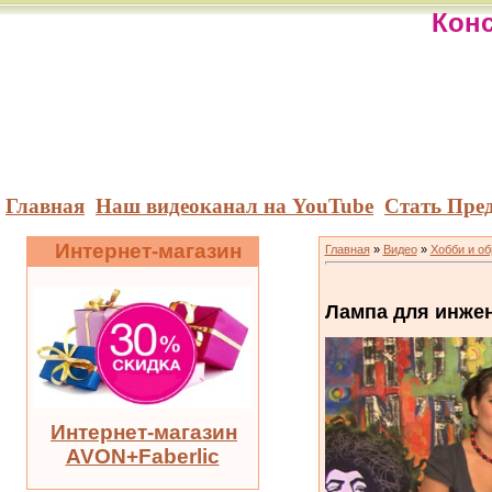
Конс
Главная
Наш видеоканал на YouTube
Стать Пре
Интернет-магазин
Главная
»
Видео
»
Хобби и о
Лампа для инже
Интернет-магазин
AVON+Faberlic