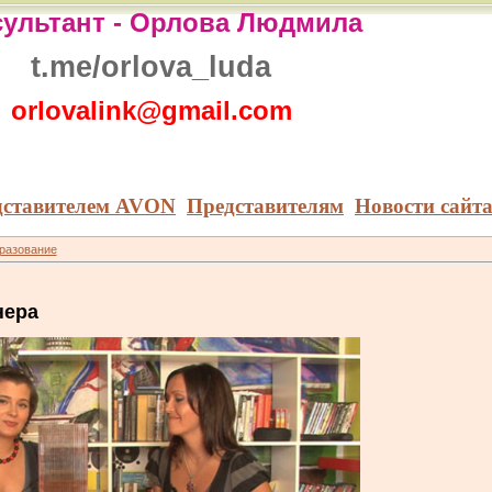
ультант -
Орлова Людмила
t.me/orlova_luda
orlovalink@gmail.com
дставителем AVON
Представителям
Новости сайт
бразование
нера