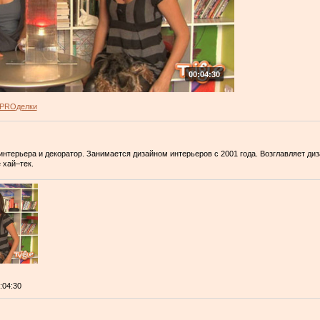
00:04:30
PROделки
нтерьера и декоратор. Занимается дизайном интерьеров с 2001 года. Возглавляет ди
 хай–тек.
0:04:30