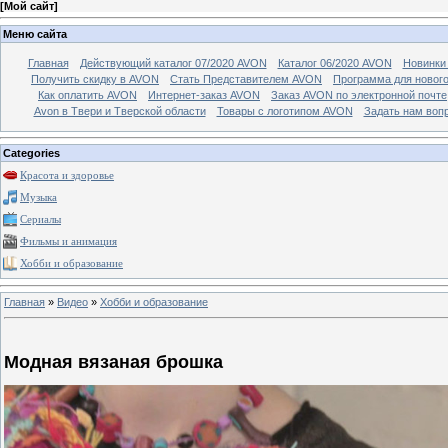
[
Мой сайт
]
Меню сайта
Главная
Действующий каталог 07/2020 AVON
Каталог 06/2020 AVON
Новинки 
Получить скидку в AVON
Стать Представителем AVON
Программа для новог
Как оплатить AVON
Интернет-заказ AVON
Заказ AVON по электронной почте
Avon в Твери и Тверской области
Товары с логотипом AVON
Задать нам воп
Categories
Красота и здоровье
Музыка
Сериалы
Фильмы и анимация
Хобби и образование
Главная
»
Видео
»
Хобби и образование
Модная вязаная брошка