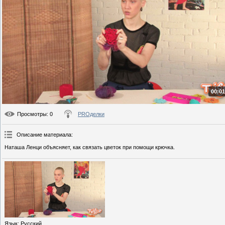
00:01
Просмотры
: 0
PROделки
Описание материала
:
Наташа Ленци объясняет, как связать цветок при помощи крючка.
Язык
: Русский