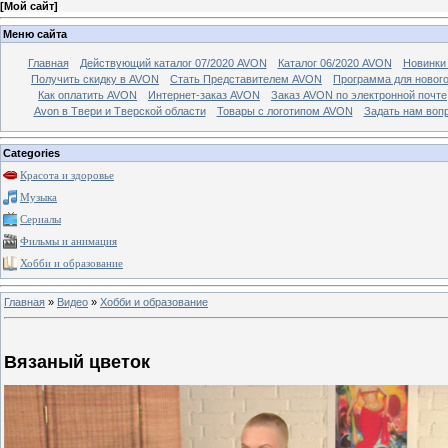
[
Мой сайт
]
Меню сайта
Главная
Действующий каталог 07/2020 AVON
Каталог 06/2020 AVON
Новинки 
Получить скидку в AVON
Стать Представителем AVON
Программа для новог
Как оплатить AVON
Интернет-заказ AVON
Заказ AVON по электронной почте
Avon в Твери и Тверской области
Товары с логотипом AVON
Задать нам воп
Categories
Красота и здоровье
Музыка
Сериалы
Фильмы и анимация
Хобби и образование
Главная
»
Видео
»
Хобби и образование
Вязаный цветок