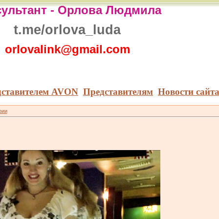
ультант -
Орлова Людмила
t.me/orlova_luda
orlovalink@gmail.com
дставителем AVON
Представителям
Новости сайт
рии