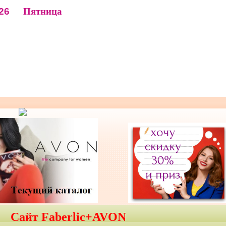
26
Пятница
Сайт Faberlic+AVON