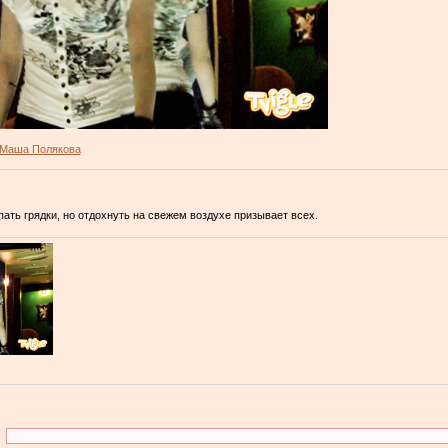
Маша Полякова
ать грядки, но отдохнуть на свежем воздухе призывает всех.