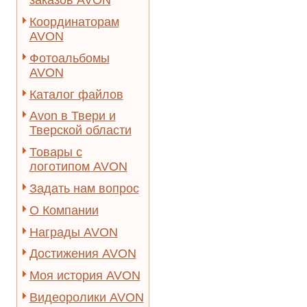
заказов AVON
Координаторам
AVON
Фотоальбомы
AVON
Каталог файлов
Avon в Твери и
Тверской области
Товары с
логотипом AVON
Задать нам вопрос
О Компании
Награды AVON
Достижения AVON
Моя история AVON
Видеоролики AVON