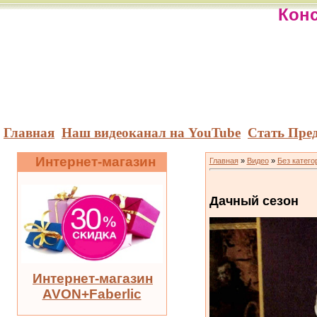
Конс
Главная
Наш видеоканал на YouTube
Стать Пре
Интернет-магазин
Главная
»
Видео
»
Без катего
Дачный сезон
Интернет-магазин
AVON+Faberlic