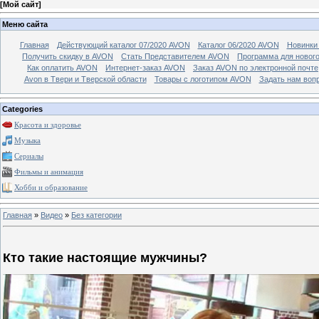
[
Мой сайт
]
Меню сайта
Главная
Действующий каталог 07/2020 AVON
Каталог 06/2020 AVON
Новинки 
Получить скидку в AVON
Стать Представителем AVON
Программа для новог
Как оплатить AVON
Интернет-заказ AVON
Заказ AVON по электронной почте
Avon в Твери и Тверской области
Товары с логотипом AVON
Задать нам воп
Categories
Красота и здоровье
Музыка
Сериалы
Фильмы и анимация
Хобби и образование
Главная
»
Видео
»
Без категории
Кто такие настоящие мужчины?