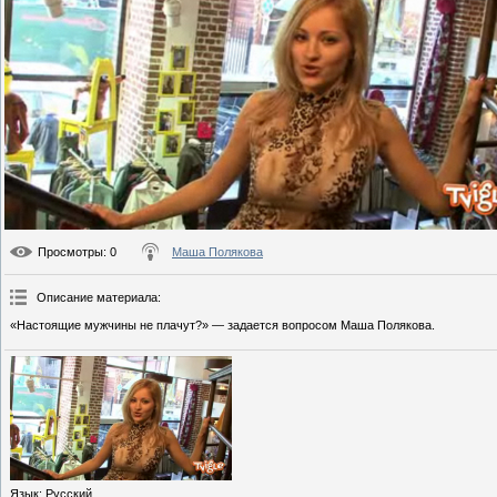
Просмотры
: 0
Маша Полякова
Описание материала
:
«Настоящие мужчины не плачут?» — задается вопросом Маша Полякова.
Язык
: Русский