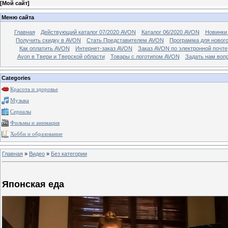
[
Мой сайт
]
Меню сайта
Главная
Действующий каталог 07/2020 AVON
Каталог 06/2020 AVON
Новинки 
Получить скидку в AVON
Стать Представителем AVON
Программа для новог
Как оплатить AVON
Интернет-заказ AVON
Заказ AVON по электронной почте
Avon в Твери и Тверской области
Товары с логотипом AVON
Задать нам воп
Categories
Красота и здоровье
Музыка
Сериалы
Фильмы и анимация
Хобби и образование
Главная
»
Видео
»
Без категории
Японская еда