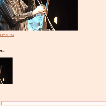
ART-SLUZA
авы.