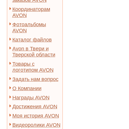
заказов AVON
Координаторам
AVON
Фотоальбомы
AVON
Каталог файлов
Avon в Твери и
Тверской области
Товары с
логотипом AVON
Задать нам вопрос
О Компании
Награды AVON
Достижения AVON
Моя история AVON
Видеоролики AVON