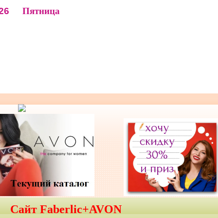
26
Пятница
Сайт Faberlic+AVON