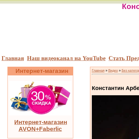
Конс
Главная
Наш видеоканал на YouTube
Стать Пре
Интернет-магазин
Главная
»
Видео
»
Без катего
Константин Арбе
Интернет-магазин
AVON+Faberlic