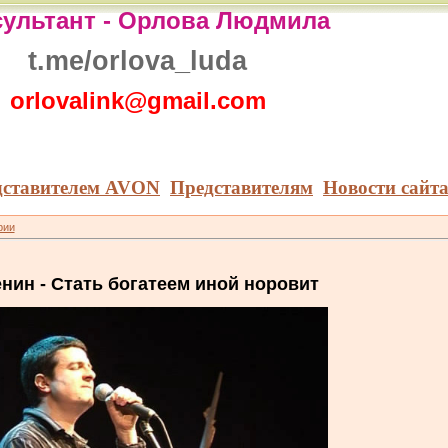
ультант -
Орлова Людмила
t.me/orlova_luda
orlovalink@gmail.com
дставителем AVON
Представителям
Новости сайт
рии
нин - Стать богатеем иной норовит