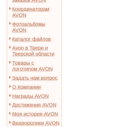
заказов AVON
Координаторам
AVON
Фотоальбомы
AVON
Каталог файлов
Avon в Твери и
Тверской области
Товары с
логотипом AVON
Задать нам вопрос
О Компании
Награды AVON
Достижения AVON
Моя история AVON
Видеоролики AVON