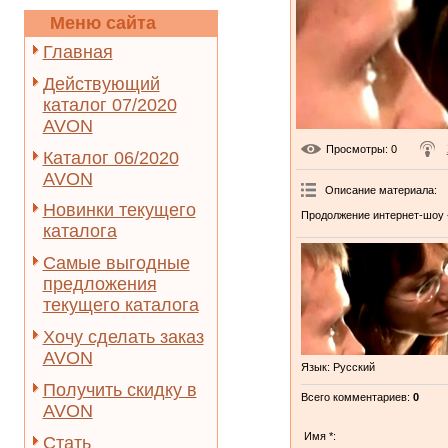
Меню сайта
Главная
Действующий
каталог 07/2020
AVON
Просмотры
: 0
Каталог 06/2020
AVON
Описание материала
:
Новинки текущего
Продолжение интернет-шоу 
каталога
Самые выгодные
предложения
текущего каталога
Хочу сделать заказ
AVON
Язык
: Русский
Получить скидку в
Всего комментариев
:
0
AVON
Имя *:
Стать