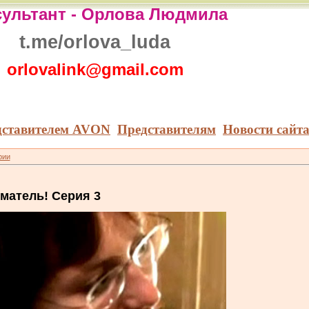
ультант -
Орлова Людмила
t.me/orlova_luda
orlovalink@gmail.com
дставителем AVON
Представителям
Новости сайт
рии
матель! Серия 3