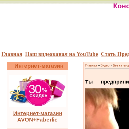
Конс
Главная
Наш видеоканал на YouTube
Стать Пре
Интернет-магазин
Главная
»
Видео
»
Без катего
Ты — предприни
Интернет-магазин
AVON+Faberlic