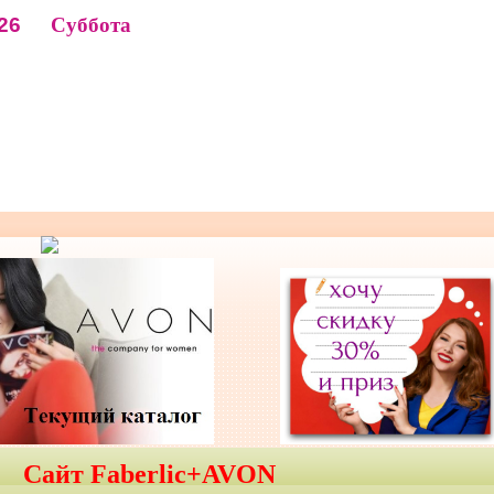
26
Суббота
Сайт Faberlic+AVON