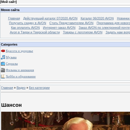
[
Мой сайт
]
Меню сайта
Главная
Действующий каталог 07/2020 AVON
Каталог 06/2020 AVON
Новинки 
Получить скидку в AVON
Стать Представителем AVON
Программа для новог
Как оплатить AVON
Интернет-заказ AVON
Заказ AVON по электронной почте
Avon в Твери и Тверской области
Товары с логотипом AVON
Задать нам воп
Categories
Красота и здоровье
Музыка
Сериалы
Фильмы и анимация
Хобби и образование
Главная
»
Видео
»
Без категории
Шансон