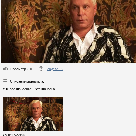
Просмотры
: 0
Zадело TV
Описание материала
:
«Не все шансонье – это шансон».
Язык
: Русский