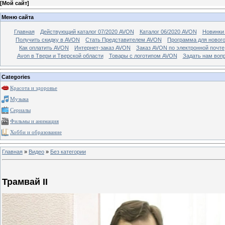
[
Мой сайт
]
Меню сайта
Главная
Действующий каталог 07/2020 AVON
Каталог 06/2020 AVON
Новинки 
Получить скидку в AVON
Стать Представителем AVON
Программа для новог
Как оплатить AVON
Интернет-заказ AVON
Заказ AVON по электронной почте
Avon в Твери и Тверской области
Товары с логотипом AVON
Задать нам воп
Categories
Красота и здоровье
Музыка
Сериалы
Фильмы и анимация
Хобби и образование
Главная
»
Видео
»
Без категории
Трамвай II