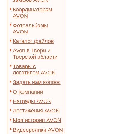
заказов AVON
Координаторам
AVON
Фотоальбомы
AVON
Каталог файлов
Avon в Твери и
Тверской области
Товары с
логотипом AVON
Задать нам вопрос
О Компании
Награды AVON
Достижения AVON
Моя история AVON
Видеоролики AVON