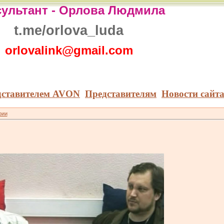
ультант -
Орлова Людмила
t.me/orlova_luda
orlovalink@gmail.com
дставителем AVON
Представителям
Новости сайт
рии