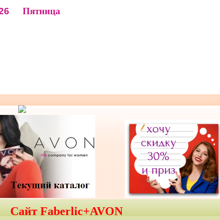
26
Пятница
Сайт Faberlic+AVON