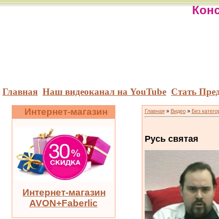
Конс
Главная
Наш видеоканал на YouTube
Стать Пре
Интернет-магазин
Главная
»
Видео
»
Без катего
Русь святая
Интернет-магазин
AVON+Faberlic