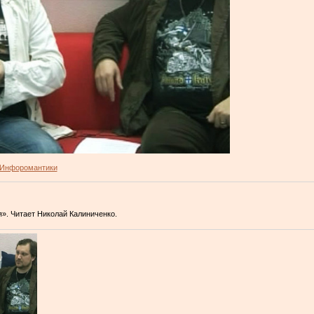
Инфоромантики
». Читает Николай Калиниченко.