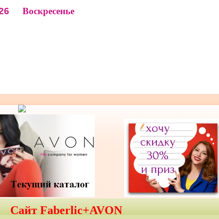
26
Воскресенье
Сайт Faberlic+AVON